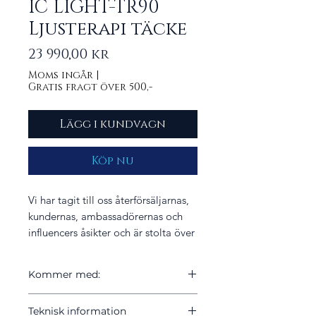
IC LIGHT-TR90
Ljusterapi täcke
Pris
23 990,00 kr
Moms ingår
|
Gratis fragt över 500,-
Lägg i kundvagn
Köp nu
Vi har tagit till oss återförsäljarnas,
kundernas, ambassadörernas och
influencers åsikter och är stolta över
att kunna presentera IC LIGHT-
TR90® som det föredragna valet
Kommer med:
inom terapeutisk ljusbehandling för
hästar.
1 x IC LIGHT TR 90
Teknisk information
6 x justerbara remmar i slitstarkt