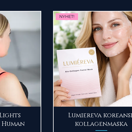
NYHET!
sning
Snabbvisning
Lights
Lumiereva koreans
+ Human
kollagenmaska