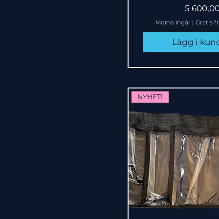
Pris
5 600,00
Moms ingår
|
Gratis f
Lägg i ku
NYHET!