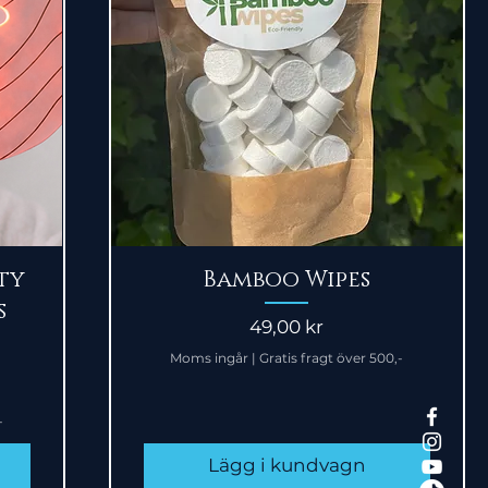
Snabbvisning
ty
Bamboo Wipes
s
Pris
49,00 kr
Moms ingår
|
Gratis fragt över 500,-
-
Lägg i kundvagn