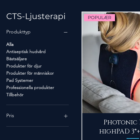
CTS-Ljusterapi
POPULÆR
Produkttyp
Alla
Antiseptisk hudvård
Bästsäljare
Produkter för djur
Produkter för människor
Pad Systemer
Professionella produkter
Tillbehör
Pris
Snabbvi
Photonic 
highPAD 3®
49 kr
32 500 kr