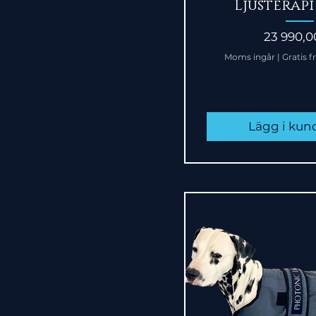
Ljusterapi
Pris
23 990,0
Moms ingår
|
Gratis f
Lägg i ku