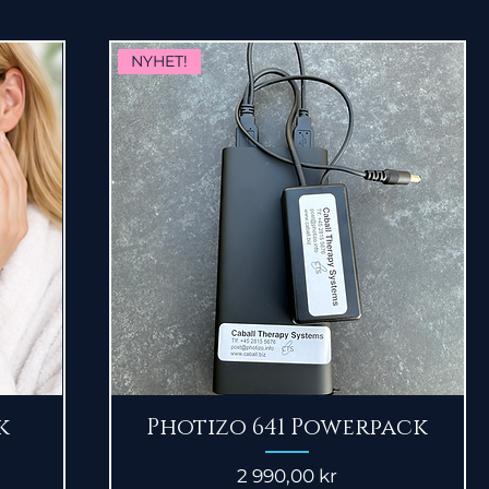
NYHET!
Snabbvisning
k
Photizo 641 Powerpack
Pris
2 990,00 kr