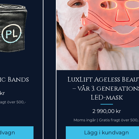
sning
Snabbvisning
ic Bands
LuxLift Ageless Beau
– vår 3. generation
kr
LED-mask
ragt över 500,-
Pris
2 990,00 kr
Moms ingår
|
Gratis fragt över 500,
ndvagn
Lägg i kundvagn