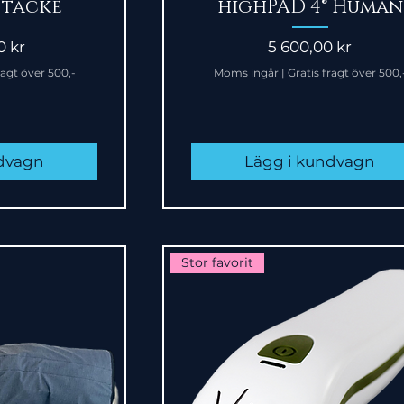
 täcke
highPAD 4® Human
Pris
0 kr
5 600,00 kr
ragt över 500,-
Moms ingår
|
Gratis fragt över 500,
ndvagn
Lägg i kundvagn
Stor favorit