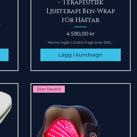
– Terapeutisk
Ljusterapi Ben-Wrap
för Hästar
-
Pris
4 590,00 kr
Moms ingår
|
Gratis fragt över 500,-
Lägg i kundvagn
Stor favorit