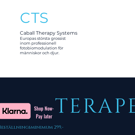
CTS
Caball Therapy Systems
Europas största grossist
inom professionell
fotobiomodulation för
människor och djur.
TERAP
Shop Now-
Pay later
Beställningsminimum 299,-