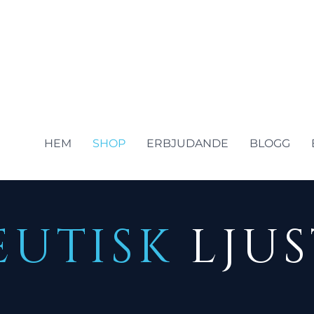
HEM
SHOP
ERBJUDANDE
BLOGG
EUTISK
LJUS