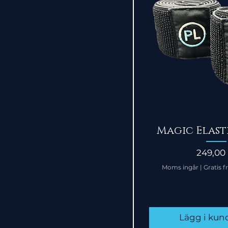
Snabbvi
Magic Elast
Pris
249,00 
Moms ingår
|
Gratis f
Lägg i ku