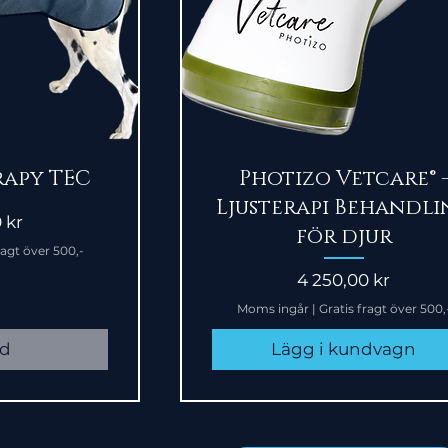
sning
Snabbvisning
rapy TEC
Photizo Vetcare® 
Ljusterapi Behandli
 kr
för djur
ragt över 500,-
Pris
4 250,00 kr
Moms ingår
|
Gratis fragt över 500,
ld
Lägg i kundvagn