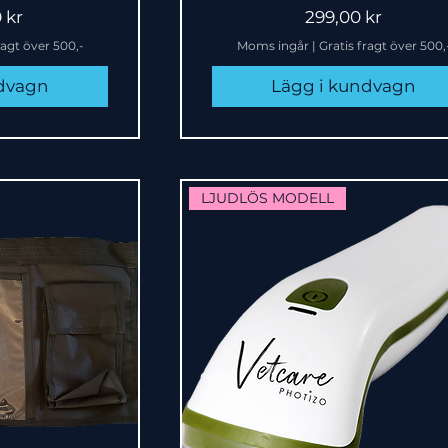
Pris
 kr
299,00 kr
ragt över 500,-
Moms ingår
|
Gratis fragt över 500,
ndvagn
Lägg i kundvagn
LJUDLÖS MODELL