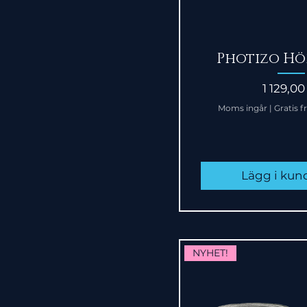
Snabbvi
Photizo Hö
Pris
1 129,00
Moms ingår
|
Gratis f
Lägg i ku
NYHET!