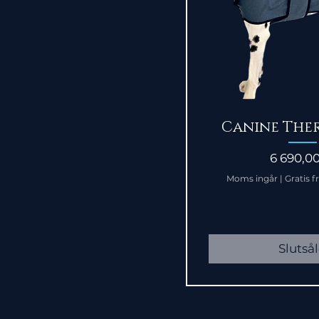
Snabbvi
Canine The
Pris
6 690,00
Moms ingår
|
Gratis f
Slutså