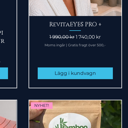
Snabbvisning
RevitaEYES PRO +
pi
Ordinarie pris
Reapris
1 990,00 kr
1 740,00 kr
ur
Moms ingår
|
Gratis fragt över 500,-
-
Lägg i kundvagn
NYHET!