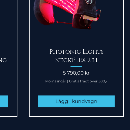
Snabbvisning
-
Photonic Lights
ng
neckFLEX 2 i 1
Pris
5 790,00 kr
Moms ingår
|
Gratis fragt över 500,-
-
Lägg i kundvagn