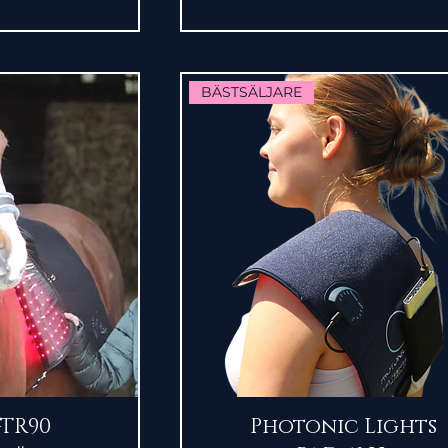
BÄSTSÄLJARE
sning
Snabbvisning
-TR90
Photonic Lights