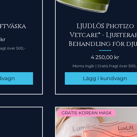
sning
Snabbvisning
ftväska
LJUDLÖS Photizo
Vetcare® - Ljustera
 kr
Behandling för dj
ragt över 500,-
Pris
4 250,00 kr
Moms ingår
|
Gratis fragt över 500,
ndvagn
Lägg i kundvagn
GRATIS KOREAN MASK