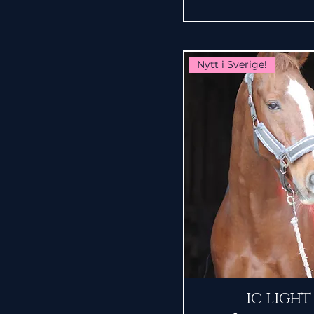
Nytt i Sverige!
Snabbvi
IC LIGHT