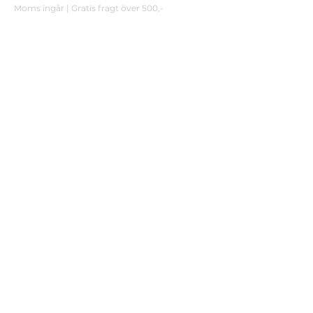
Moms ingår
|
Gratis fragt över 500,-
Moms ingår