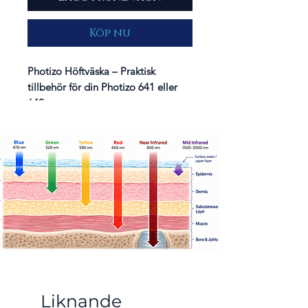
Köp nu
Photizo Höftväska – Praktisk
tillbehör för din Photizo 641 eller
642
Här kan du köpa en extra – eller
ersätta din nuvarande –
Photizo
höftväska
, som är speciellt designad
för
Photizo 641 och Photizo 642
.
Väskan gör det enkelt att arbeta fritt
och professionellt – både
i kliniken
och ute i fältet
– utan att behöva
hålla i olika delar som kabel och
powerbank under behandlingen. Du
får händerna fria och kan röra dig
smidigt runt klienten eller djuret.
Liknande