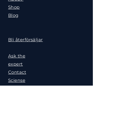
Shop
Blog
Bli återförsäljar
Ask the
expert
Contact
Sciense
Gallery
Referrals
Policies