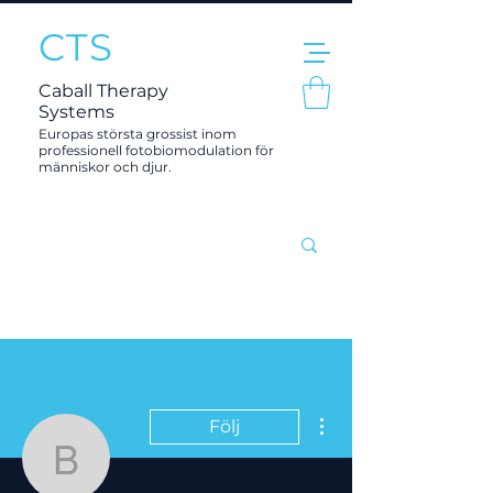
CTS
Caball Therapy
Systems
Europas största grossist inom
professionell fotobiomodulation för
människor och djur.
Fler åtgärder
Följ
Beatrice.ekeroth