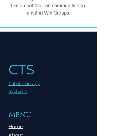
Om du behöver en community-app,
använd Wix Groups.
CTS
Caball Therapy
Systems
Menu
Home
About