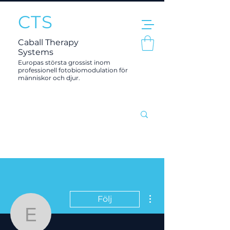
CTS
Caball Therapy
Systems
Europas största grossist inom
professionell fotobiomodulation för
människor och djur.
Fler åtgärder
Följ
elin.biskop