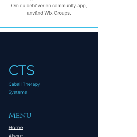
Om du behöver en community-app,
använd Wix Groups.
CTS
Caball Therapy
Systems
Menu
Home
About