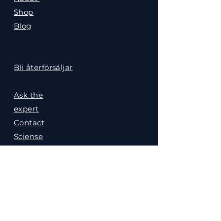
Shop
Blog
Bli återförsäljar
Ask the
expert
Contact
Sciense
Gallery
Referrals
Policies